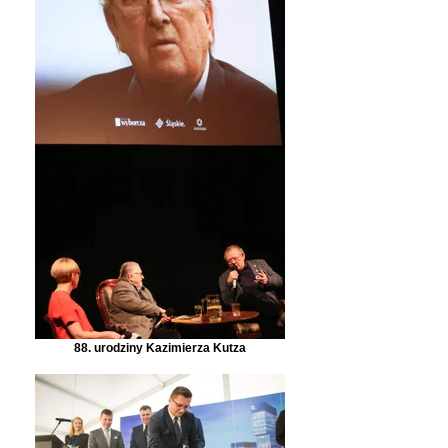
88. urodziny Kazimierza Kutza